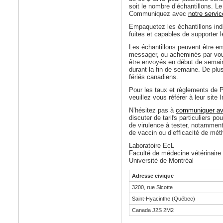
soit le nombre d’échantillons. Le
Communiquez avec
notre servi
Empaquetez les échantillons ind
fuites et capables de supporter l
Les échantillons peuvent être en
messager, ou acheminés par vous
être envoyés en début de semaine
durant la fin de semaine. De plus
fériés canadiens.
Pour les taux et règlements de
veuillez vous référer à leur site I
N’hésitez pas à
communiquer av
discuter de tarifs particuliers p
de virulence à tester, notammen
de vaccin ou d’efficacité de mét
Laboratoire EcL
Faculté de médecine vétérinaire
Université de Montréal
Adresse civique
3200, rue Sicotte
Saint-Hyacinthe (Québec)
Canada J2S 2M2